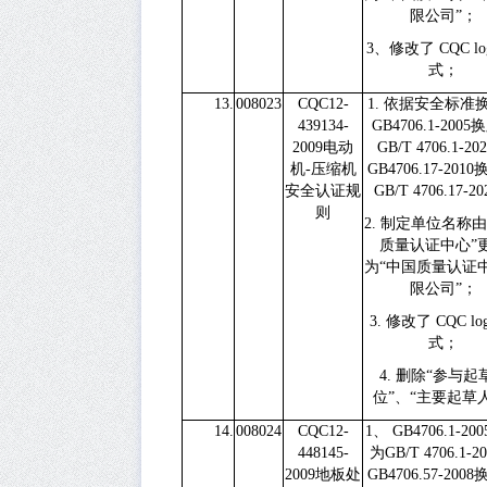
限公司”；
3
、修改了
CQC l
式；
13.
008023
CQC12-
1.
依据安全标准
439134-
GB4706.1-2005
换
2009
电动
GB/T 4706.1-20
机
-
压缩机
GB4706.17-2010
安全认证规
GB/T 4706.17-20
则
2.
制定单位名称由
质量认证中心”
为“中国质量认证
限公司”；
3.
修改了
CQC lo
式；
4.
删除“参与起
位”、“主要起草
14.
008024
CQC12-
1、
GB4706.1-200
448145-
为
GB/T 4706.1-2
2009
地板处
GB4706.57-2008