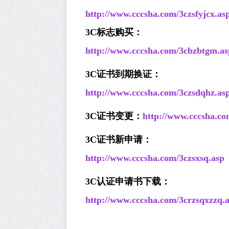
http://www.cccsha.com/3czsfyjcx.as
3C
标志购买：
http://www.cccsha.com/3cbzbtgm.as
3C
证书到期换证：
http://www.cccsha.com/3czsdqhz.as
3C
证书变更：
http://www.cccsha.co
3C
证书新申请：
http://www.cccsha.com/3czsxsq.asp
3C
认证申请书下载：
http://www.cccsha.com/3crzsqxzzq.