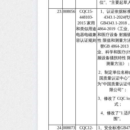
位”、“主要起草
23.
008056
CQC15-
1
、认证依据标
448103-
4343.1-2024
代
2015
家用
GB4343.1-2018
和类似用途
4864-2019
《工业
电器电磁兼
和医疗设备
射频
容认证规则
性
限值和测量方
替
GB 4864-2013
业、科学和医疗
(I
频设备骚扰特性 
测量方法》
2
、制定单位名称
国质量认证中心”
为“中国质量认证
限公司”；
3
、修改了
CQC l
式；
4
、修改了“
1.
适
围”。
24.
008073
CQC12-
1
、安全标准
GB47