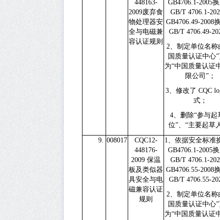
448163-
GB4706.1-2005
换
2009
废弃食
GB/T 4706.1-20
物处理器安
GB4706.49-2008
全与电磁兼
GB/T 4706.49-20
容认证规则
2
、制定单位名称
国质量认证中心”
为“中国质量认证
限公司”；
3
、修改了
CQC l
式；
4
、删除
“
参与起
位
”
、
“
主要起草
9.
008017
CQC12-
1
、依据安全标准
448176-
GB4706.1-2005
换
2009
保温
GB/T 4706.1-20
板及类似器
GB4706.55-2008
具安全与电
GB/T 4706.55-20
磁兼容认证
2
、制定单位名称
规则
国质量认证中心”
为“中国质量认证