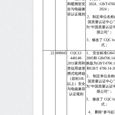
和暖脚垫安
2024
、
GB/T4706
全与电磁兼
2024
；
容认证规则
2
、制定单位名称
国质量认证中心”
为“中国质量认证
限公司”；
3
、修改了
CQC l
式；
22.
008045
CQC12-
1、
安全标准
GB47
448148-
2005
和
GB4706.14
2011
家用和
换版为
GB/T4706.1
类似用途便
和
GB/T 4706.14-2
携式电烤箱
2、
制定单位名称
（容积
10L
国质量认证中心”
以上）安全
为“中国质量认证
与电磁兼容
限公司”；
认证规则
3、
修改了
CQC l
式；
4、
删除“参与起