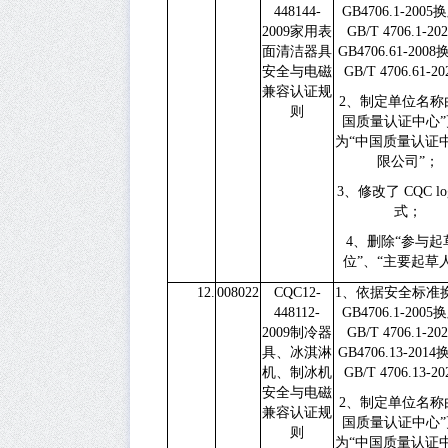
448144-
GB4706.1-2005
换
2009
家用表
GB/T 4706.1-20
面清洁器具
GB4706.61-2008
安全与电磁
GB/T 4706.61-20
兼容认证规
2
、制定单位名称
则
国质量认证中心”
为“中国质量认证
限公司”；
3
、修改了
CQC l
式；
4
、删除
“
参与起
位
”
、
“
主要起草
12.
008022
CQC12-
1
、依据安全标准
448112-
GB4706.1-2005
换
2009
制冷器
GB/T 4706.1-20
具、冰淇淋
GB4706.13-2014
机、制冰机
GB/T 4706.13-20
安全与电磁
2
、制定单位名称
兼容认证规
国质量认证中心”
则
为“中国质量认证