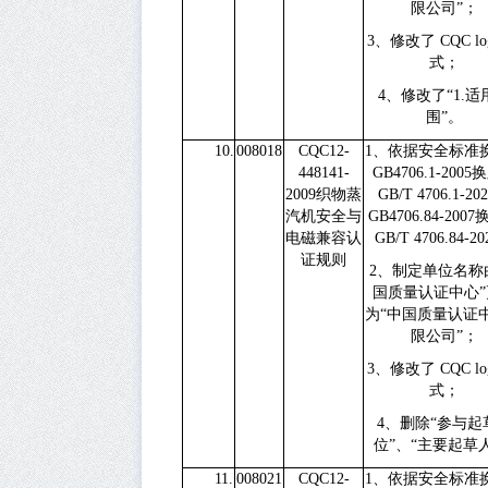
限公司”；
3
、修改了
CQC l
式；
4
、修改了“
1.
适
围”。
10.
008018
CQC12-
1
、依据安全标准
448141-
GB4706.1-2005
换
2009
织物蒸
GB/T 4706.1-20
汽机安全与
GB4706.84-2007
电磁兼容认
GB/T 4706.84-20
证规则
2
、制定单位名称
国质量认证中心”
为“中国质量认证
限公司”；
3
、修改了
CQC l
式；
4
、删除
“
参与起
位
”
、
“
主要起草
11.
008021
CQC12-
1
、依据安全标准