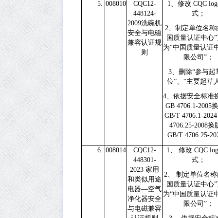
5.
008010
CQC12-
1、
修改
CQC lo
448124-
式；
2009
洗碗机
2、
制定单位名称
安全与电磁
国质量认证中心”
兼容认证规
为“中国质量认证
则
限公司”；
3、
删除“参与起
位”、“主要起草
4、
依据安全标准
GB 4706.1-2005
GB/T 4706.1-2024
4706.25-2008
换
GB/T 4706.25-20
6.
008014
CQC12-
1、
修改
CQC lo
448301-
式；
2023
家用
2、
制定单位名称
和类似用途
国质量认证中心”
电器—空气
为“中国质量认证
净化器安全
限公司”；
与电磁兼容