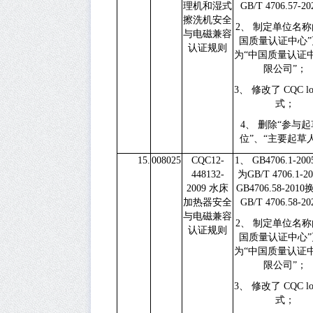
理机和湿式
GB/T 4706.57-20
擦洗机安全
2、
制定单位名称
与电磁兼容
国质量认证中心”
认证规则
为“中国质量认证
限公司”；
3、
修改了
CQC l
式；
4、
删除“参与起
位”、“主要起草
15.
008025
CQC12-
1、
GB4706.1-200
448132-
为
GB/T 4706.1-2
2009
水床
GB4706.58-2010
加热器安全
GB/T 4706.58-20
与电磁兼容
2、
制定单位名称
认证规则
国质量认证中心”
为“中国质量认证
限公司”；
3、
修改了
CQC l
式；