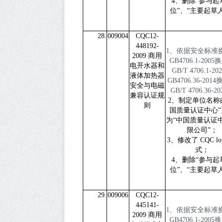
4、删除“参与起
位”、“主要起草
28.
009004
CQC12-
448192-
1
、依据安全标准
2009
商用
GB4706.1-2005
换
电开水器和
GB/T 4706.1-20
液体加热器
GB4706.36-2014
安全与电磁
GB/T 4706.36-20
兼容认证规
2、制定单位名称
则
国质量认证中心”
为“中国质量认证
限公司”；
3、修改了 CQC lo
式；
4、删除“参与起
位”、“主要起草
29.
009006
CQC12-
445141-
1
、依据安全标准
2009
商用
GB4706.1-2005
换