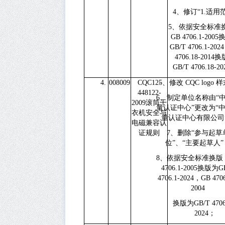
4、
修订“
1.
适用范
5、
依据安全标准
GB 4706.1-2005
GB/T 4706.1-2024
4706.18-2014
换
GB/T 4706.18-20
4.
008009
CQC12-
5、
修改
CQC logo
样
448122-
6、
制定单位名称由“
2009
滚筒干
量认证中心”更改为“
衣机安全与
量认证中心有限公司
电磁兼容认
证规则
7、
删除“参与起草
位”、“主要起草人”
8、
依据安全标准换版
4706.1-2005
换版为
G
4706.1-2024
，
GB 4706
2004
换版为
GB/T 4706
2024
；