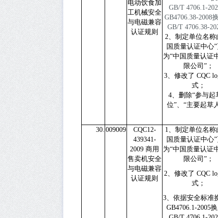
电动饮食加
GB/T 4706.1-20
工机械安全
GB4706.38-2008
与电磁兼容
GB/T 4706.38-20
认证规则
2、制定单位名称
国质量认证中心”
为“中国质量认证
限公司”；
3、修改了 CQC lo
式；
4、删除“参与起
位”、“主要起草
30.
009009
CQC12-
1
、制定单位名称
439341-
国质量认证中心
”
2009
商用
为
“
中国质量认证
售卖机安全
限公司
”
；
与电磁兼容
2
、修改了
CQC l
认证规则
式；
3
、依据安全标准
GB4706.1-2005
换
GB/T 4706.1-20