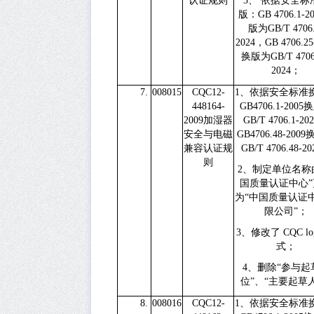
认证规则
3、
依据安全标
版：
GB 4706.1-2
版为
GB/T 4706
2024
，
GB 4706.25
换版为
GB/T 4706
2024
；
7.
008015
CQC12-
1、
依据安全标准
448164-
GB4706.1-2005
换
2009
加湿器
GB/T 4706.1-20
安全与电磁
GB4706.48-2009
兼容认证规
GB/T 4706.48-20
则
2、
制定单位名称
国质量认证中心”
为“中国质量认证
限公司”；
3、
修改了
CQC l
式；
4、
删除
“
参与起
位
”
、
“
主要起草
8.
008016
CQC12-
1
、依据安全标准