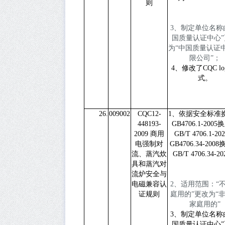
则
3
、制定单位名称
国质量认证中心
”
为
“
中国质量认证
限公司
”
；
4、修改了CQC lo
式。
26.
009002
CQC12-
1
、依据安全标准
448193-
GB4706.1-2005
换
2009
商用
GB/T 4706.1-20
电强制对
GB4706.34-2008
流、蒸汽炊
GB/T 4706.34-20
具和蒸汽对
流炉安全与
电磁兼容认
2
、适用范围：“
证规则
庭用的”更改为“
家庭用的”
3、制定单位名称
国质量认证中心”