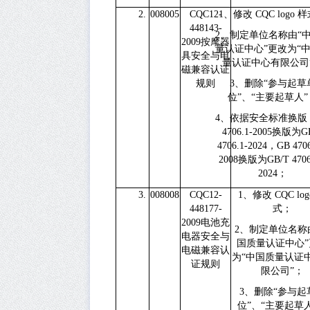
2.
008005
CQC12-
1、
修改
CQC logo
样
448143-
2、
制定单位名称由“
2009
按摩器
量认证中心”更改为“
具安全与电
量认证中心有限公司
磁兼容认证
规则
3、
删除“参与起草
位”、“主要起草人”
4、
依据安全标准换版
4706.1-2005
换版为
G
4706.1-2024
，
GB 4706
2008
换版为
GB/T 4706
2024
；
3.
008008
CQC12-
1、
修改
CQC lo
448177-
式；
2009
电池充
2、
制定单位名称
电器安全与
国质量认证中心”
电磁兼容认
为“中国质量认证
证规则
限公司”；
3、
删除“参与起
位”、“主要起草