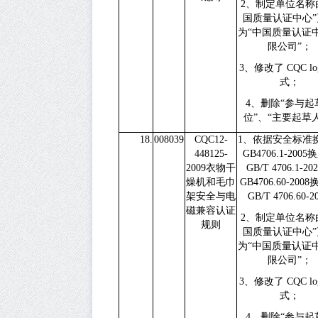
2、
制定单位名称
国质量认证中心”
为“中国质量认证
限公司”；
3、
修改了
CQC l
式；
4、
删除“参与起
位”、“主要起草
18.
008039
CQC12-
1、
依据
安全标准
448125-
GB4706.1-2005
换
2009
衣物干
GB/T 4706.1-20
燥机和毛巾
GB4706.60-2008
架安全与电
GB/T 4706.60-20
磁兼容认证
2、
制定单位名称
规则
国质量认证中心”
为“中国质量认证
限公司”；
3、
修改了
CQC l
式；
4、
删除“参与起