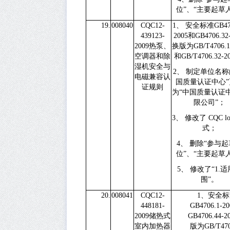
位”、“主要起草
19.
008040
CQC12-
1、
安全标准
GB47
439123-
2005
和
GB4706.32
2009
热泵、
换版为
GB/T4706.1
空调器和除
和
GB/T4706.32-2
湿机安全与
2、
制定单位名称
电磁兼容认
国质量认证中心”
证规则
为“中国质量认证
限公司”；
3、
修改了
CQC l
式；
4、
删除“参与起
位”、“主要起草
5、
修改了“
1.
适
围”。
20.
008041
CQC12-
1、
安全标
448181-
GB4706.1-20
2009
储热式
GB4706.44-2
室内加热器
版为
GB/T470