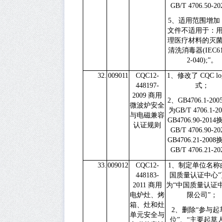
GB/T 4706.50-20
5
、适用范围增加
文件不适用于：
理医疗材料的灭
清洗消毒器
(IEC6
2-040);
”。
32.
009011
CQC12-
1
、修改了
CQC l
448197-
式；
2009
商用
2
、
GB4706.1-200
微波炉安全
为
GB/T 4706.1-2
与电磁兼容
GB4706.90-2014
认证规则
GB/T 4706.90-20
GB4706.21-2008
GB/T 4706.21-20
33.
009012
CQC12-
1
、制定单位名称
448183-
国质量认证中心”
2011
商用
为“中国质量认证
电炉灶、烤
限公司”；
箱、灶和灶
2
、删除“参与起
单元安全与
位”、“主要起草