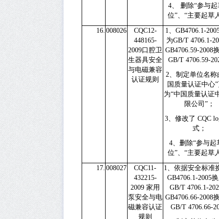
4、
删除“参与起
位”、“主要起草
16.
008026
CQC12-
1、
GB4706.1-200
448165-
为
GB/T 4706.1-2
2009
口腔卫
GB4706.59-2008
生器具安全
GB/T 4706.59-20
与电磁兼容
2、
制定单位名称
认证规则
国质量认证中心”
为“中国质量认证
限公司”；
3、
修改了
CQC l
式；
4、
删除“参与起
位”、“主要起草
17.
008027
CQC11-
1、
依
据安全标准
432215-
GB4706.1-2005
换
2009
家用
GB/T 4706.1-20
泵安全与电
GB4706.66-2008
磁兼容认证
GB/T 4706.66-2
规则