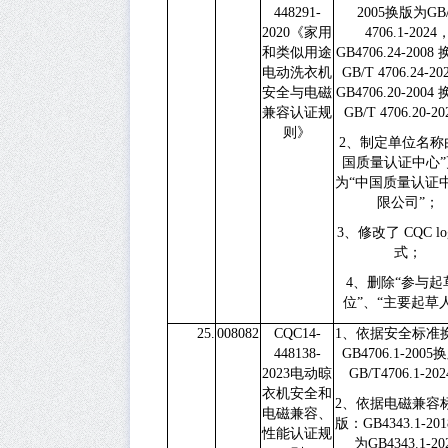
448291-
2005
换版为
GB
2020
《家用
4706.1-2024
和类似用途
GB4706.24-2008
电动洗衣机
GB/T 4706.24-20
安全与电磁
GB4706.20-2004
兼容认证规
GB/T 4706.20-20
则》
2
、制定单位名称
国质量认证中心”
为“中国质量认证
限公司”；
3
、修改了
CQC l
式；
4
、删除“参与起
位”、“主要起草
25.
008082
CQC14-
1
、依据安全标准
448138-
GB4706.1-2005
换
2023
电动晾
GB/T4706.1-202
衣机安全和
2
、依据电磁兼容
电磁兼容、
版：
GB4343.1-201
性能认证规
为
GB4343.1-20