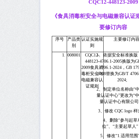
CQC12-448123-2009
《食具消毒柜安全与电磁兼容认证
要修订内容
序号
产品类
认证实施规
主要修订内
别
则
1.
008001
CQC12-
1、
依据安全标准换版
448123-
4706.1-2005
换版为
G
2009
食具消
4706.1-2024
，
GB 179
毒柜安全与
2008
替换为
GB/T 4706
电磁兼容认
2024;
证规则
2、
制定单位名称由“
量认证中心”更改为“
量认证中心有限公司
3、
修改
CQC logo
样
4、
删除“参与起草
位”、“主要起草人”
5、
修改“
1.
适用范围