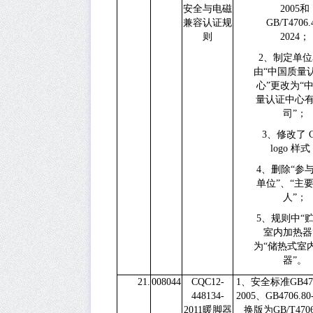
安全与电磁
2005
和
兼容认证规
GB/T4706.
则
2024
；
2、
制定单位
由“中国质量
心”更改为“
量认证中心
司”；
3、
修改了
logo
样式
4、
删除“参
单位”、“主
人”；
5、
规则中“
室内加热器
为“储热式室
器”。
21.
008044
CQC12-
1
、安全标准
GB47
448134-
2005
、
GB4706.80
2011
暖脚器
换版为
GB/T4706