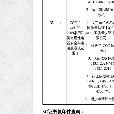
GB/T 4706.102-2
5
、适用范围增加
冰机”。
35.
/
CQC12-
1
、制定单位名称
448100-
国质量认证中心”
2009
家用和
为“中国质量认证
类似用途电
限公司”；
器安全与电
2
、修改了
CQC l
磁兼容认证
式；
通则
3
、认证依据标
4343.1-2024
替
4343.1-2018
4
、认证依据标准
4706.1
，
GB/T 47
替代
GB 4706.1
4706.**
；
5
、增加申请评审
3C
证书复印件查询：